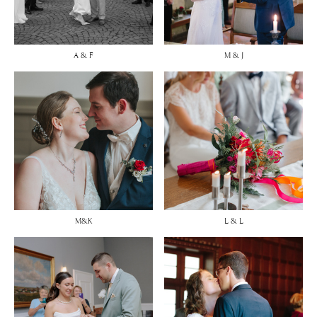
A & F
M & J
M&K
L & L