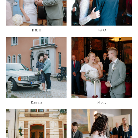
K & H
J & O
Daniela
N & L