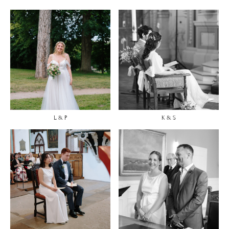
L & P
K & S