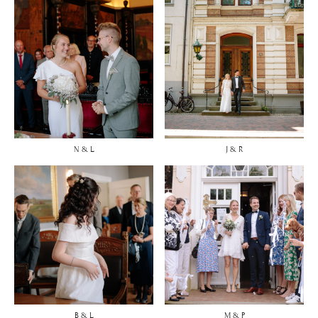
N & L
J & R
B & L
M & P