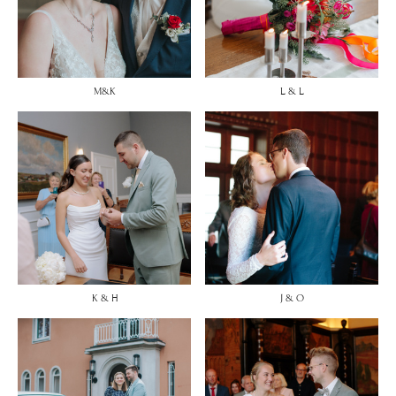
M&K
L & L
K & H
J & O