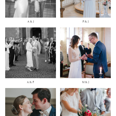
A & J
P & J
A & F
M & J